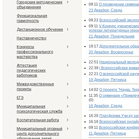
Городские методические
09:11
О проведении семина
объединения
23 Декабря, Среда
Функциональная
09:22
Всероссийский эколог
грамотность
09:11
V Конкурс ученически
Дистанционное обучение
успехах литературных геро
21 Декабря, Понедельник
Наставничество
19:17
Дополнительное образ
Конкурсы
профессионального
20 Декабря, Воскресенье
мастерства
22:51
Национальный молоде
Аттестация
22:39
I Всероссийская кома
педагогических
22:21
О всероссийской нау
работников
18 Декабря, Пятница
Межведомственные
проекты
14:02
О проекте "Наука. Тер
11:35
О семинаре «Привлече
ЕГЭ
(0)
16 Декабря, Среда
Муниципальная
психологическая служба
16:20
Платформа Учи.ру за
Воспитательная работа
16:16
Всероссийская онлай
09:11
Всероссийская конфе
Муниципальный опорный
11 Декабря, Пятница
центр дополнительного
образования детей