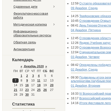
12:59
О старте образовател
Одаренные дети
09 Декабря, Среда
Физкультурно-массовая
14:25
Трифоновские образо
работа
10:45
О проведении Открыт
Методическая копилка
08:41
День Героев Отечеств
04 Декабря, Пятница
Информационно-
образовательные ресурсы
12:45
О проведении област
Обратная связь
12:26
Яндекс.Учебник запу
12:20
О проведении Всерос
Антикоррупция
12:04
О муниципальном се
03 Декабря, Четверг
Календарь
08:42
Определены победител
«
Декабрь 2020
»
02 Декабря, Среда
ПН
ВТ
СР
ЧТ
ПТ
СБ
ВС
1
2
3
4
5
6
09:30
Подведены итоги реги
7
8
9
10
11
12
13
альтернатива пагубным пр
14
15
16
17
18
19
20
01 Декабря, Вторник
21
22
23
24
25
26
27
16:33
IV Всероссийский пра
28
29
30
31
16:17
Всероссийский конкур
14:16
Итоги фестиваля лег
Статистика