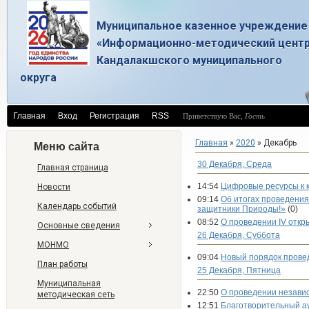
Муниципальное казенное учреждение
«Информационно-методический цент
Кандалакшского муниципального
округа
Главная
Вход
Регистрация
RSS
Приветствую Вас
,
Гость
Главная
»
2020
»
Декабрь
Меню сайта
30 Декабря, Среда
Главная страница
14:54
Цифровые ресурсы к 
Новости
09:14
Об итогах проведения
Календарь событий
защитники Природы!»
(0)
08:52
О проведении IV откр
Основные сведения
26 Декабря, Суббота
МОНМО
09:04
Новый порядок прове
План работы
25 Декабря, Пятница
Муниципальная
22:50
О проведении независ
методическая сеть
12:51
Благотворительный ау