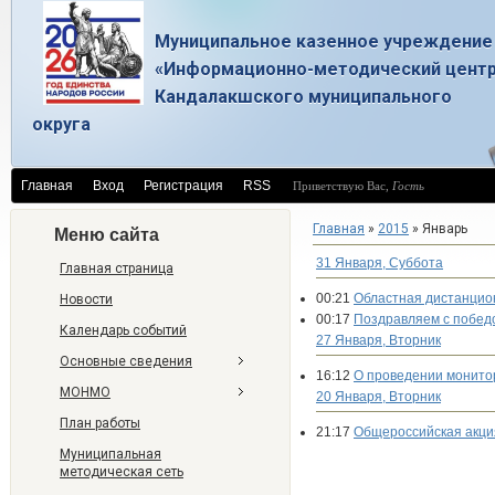
Муниципальное казенное учреждение
«Информационно-методический цент
Кандалакшского муниципального
округа
Главная
Вход
Регистрация
RSS
Приветствую Вас
,
Гость
Главная
»
2015
»
Январь
Меню сайта
31 Января, Суббота
Главная страница
00:21
Областная дистанцио
Новости
00:17
Поздравляем с побед
Календарь событий
27 Января, Вторник
Основные сведения
16:12
О проведении монитор
МОНМО
20 Января, Вторник
План работы
21:17
Общероссийская акци
Муниципальная
методическая сеть