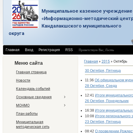
Муниципальное казенное учреждение
«Информационно-методический цент
Кандалакшского муниципального
округа
Главная
Вход
Регистрация
RSS
Приветствую Вас
,
Гость
Главная
»
2015
»
Октябрь
Меню сайта
30 Октября, Пятница
Главная страница
11:36
Об официальном журн
Новости
28 Октября, Среда
Календарь событий
12:41
Итоги муниципального
Основные сведения
26 Октября, Понедельник
МОНМО
16:38
Итоги муниципальных
План работы
10:08
Итоги регионального 
23 Октября, Пятница
Муниципальная
методическая сеть
08:42
О проведении Рождес