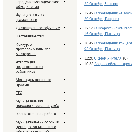
Городские методические
22 Октября, Четверг
объединения
12:49
О проведении «Самог
Функциональная
20 Октября, Вторник
грамотность
Дистанционное обучение
12:54
О Всероссийском геог
16 Октября, Пятница
Наставничество
10:49
О проведении концер
Конкурсы
02 Октября, Пятница
профессионального
мастерства
11:20
С Днём Учителя!
(0)
Аттестация
10:33
Всероссийская акция
педагогических
работников
Межведомственные
проекты
ЕГЭ
Муниципальная
психологическая служба
Воспитательная работа
Муниципальный опорный
центр дополнительного
образования детей