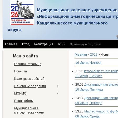
Муниципальное казенное учреждение
«Информационно-методический цент
Кандалакшского муниципального
округа
Главная
Вход
Регистрация
RSS
Приветствую Вас
,
Гость
Главная
»
2022
»
Июнь
Меню сайта
16 Июня, Четверг
Главная страница
11:26
Итоги областного кон
Новости
11 Июня, Суббота
Календарь событий
20:09
Дистанционная виктор
Основные сведения
10 Июня, Пятница
МОНМО
14:14
Дистанционная викто
План работы
09 Июня, Четверг
Муниципальная
13:20
Мастер-класс по футб
методическая сеть
08 Июня, Среда