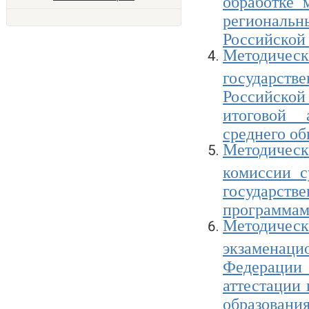
региональ
Российской
Методичес
государст
Российско
итоговой 
среднего об
Методичес
комиссии с
государств
программам 
Методичес
экзаменац
Федерации
аттестации
образования