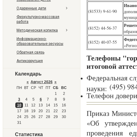
Ивано
Одаренные дети
(81533) 9-61-90
дополн
муници
Физкультурно-массовая
работа
Решето
(8152) 44-56-37
Методическая копилка
образо
Федот
Информационно-
(8152) 40-07-55
образовательные ресурсы
«Регио
Обратная связь
Телефоны "гор
Антикоррупция
итоговой аттес
Календарь
Федеральная сл
«
Август 2026
»
(495) 98
науки:
ПН
ВТ
СР
ЧТ
ПТ
СБ
ВС
Телефон довери
1
2
3
4
5
6
7
8
9
10
11
12
13
14
15
16
Приказ Минист
17
18
19
20
21
22
23
24
25
26
27
28
29
30
«Об утвержде
31
проведения ед
Статистика