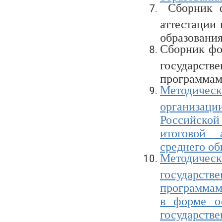
Сборник фо
аттестации
образования
Сборник фо
государств
программам 
Методиче
организац
Российско
итоговой 
среднего об
Методическ
государств
программам
в форме ос
государст