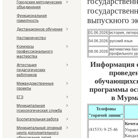
государств
Городские методические
объединения
государстве
Функциональная
выпускного эк
грамотность
Дистанционное обучение
01.06.2026
история, литер
Наставничество
04.06.2026
русский язык
Конкурсы
математика баз
профессионального
08.06.2026
профильного у
мастерства
Информация о
Аттестация
проведе
педагогических
работников
обучающихся
Межведомственные
программы осн
проекты
в Мурма
ЕГЭ
Муниципальная
Телефоны
психологическая служба
"горячей линии"
Воспитательная работа
Кочега
Муниципальный опорный
(81533) 9-25-46
Управл
центр дополнительного
Кандал
образования детей