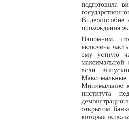
подготовила в
государстве
Видеопособие 
прохождения эк
Напомним, чт
включена часть
ему устную ча
максимальной 
если выпуск
Максимальные 
Минимальное к
института пе
демонстрацион
открытом банк
которые исполь