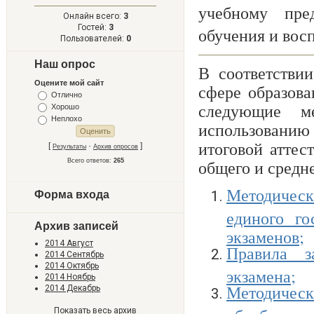
учебному пре
Онлайн всего:
3
Гостей:
3
обучения и вос
Пользователей:
0
Наш опрос
В соответстви
Оцените мой сайт
сфере образова
Отлично
следующие ме
Хорошо
Неплохо
использованию
итоговой аттес
[
·
]
Результаты
Архив опросов
общего и средн
Всего ответов:
265
Методическ
Форма входа
единого го
Архив записей
экзаменов;
2014 Август
Правила з
2014 Сентябрь
2014 Октябрь
экзамена;
2014 Ноябрь
Методическ
2014 Декабрь
обработке 
Показать весь архив