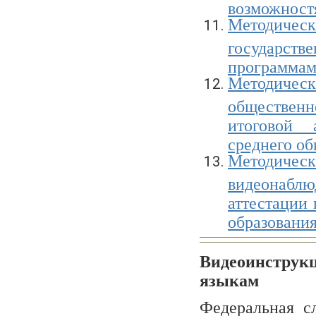
возможностя
Методическ
государств
программам
Методиче
общественн
итоговой 
среднего об
Методичес
видеонаблю
аттестации
образования
Видеоинструкц
язы
Федеральная с