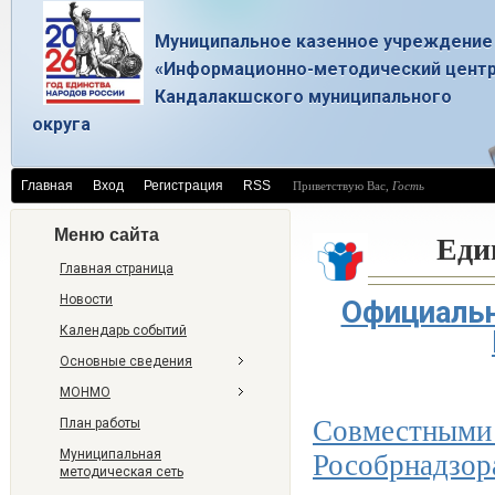
Муниципальное казенное учреждение
«Информационно-методический цент
Кандалакшского муниципального
округа
Главная
Вход
Регистрация
RSS
Приветствую Вас
,
Гость
Еди
Меню сайта
Главная страница
Новости
Официаль
Календарь событий
Основные сведения
МОНМО
Совместны
План работы
Муниципальная
Рособрнадзор
методическая сеть