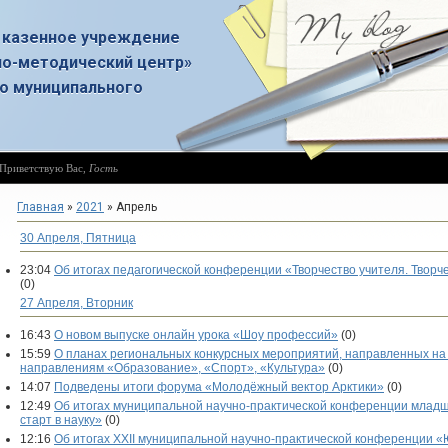
 казенное учреждение
о-методический центр»
о муниципального
Приветствую Вас
,
Гость
Главная
»
2021
»
Апрель
30 Апреля, Пятница
23:04
Об итогах педагогической конференции «Творчество учителя. Творч
(0)
27 Апреля, Вторник
16:43
О новом выпуске онлайн урока «Шоу профессий»
(0)
15:59
О планах региональных конкурсных мероприятий, направленных на
направлениям «Образование», «Спорт», «Культура»
(0)
14:07
Подведены итоги форума «Молодёжный вектор Арктики»
(0)
12:49
Об итогах муниципальной научно-практической конференции младш
старт в науку»
(0)
12:16
Об итогах XXII муниципальной научно-практической конференции 