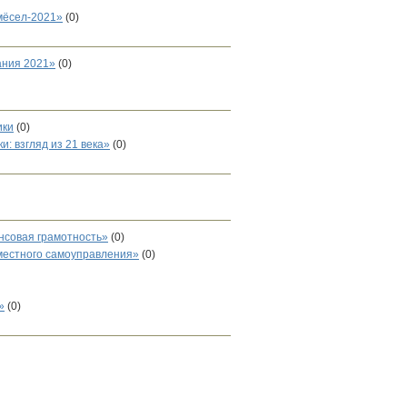
мёсел-2021»
(0)
ания 2021»
(0)
ики
(0)
и: взгляд из 21 века»
(0)
совая грамотность»
(0)
 местного самоуправления»
(0)
»
(0)