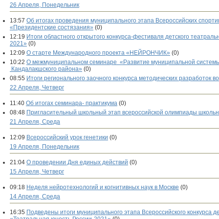
26 Апреля, Понедельник
13:57
Об итогах проведения муниципального этапа Всероссийских спорт
«Президентские состязания»
(0)
12:19
Итоги областного открытого конкурса-фестиваля детского театраль
2021»
(0)
12:09
О старте Международного проекта «НЕЙРОНЧИК»
(0)
10:22
О межмуниципальном семинаре «Развитие муниципальной системы
Кандалакшского района»
(0)
08:55
Итоги регионального заочного конкурса методических разработок 
22 Апреля, Четверг
11:40
Об итогах семинара- практикума
(0)
08:48
Пригласительный школьный этап всероссийской олимпиады школьн
21 Апреля, Среда
12:09
Всероссийский урок генетики
(0)
19 Апреля, Понедельник
21:04
О проведении Дня единых действий
(0)
15 Апреля, Четверг
09:18
Неделя нейротехнологий и когнитивных наук в Москве
(0)
14 Апреля, Среда
16:35
Подведены итоги муниципального этапа Всероссийского конкурса д