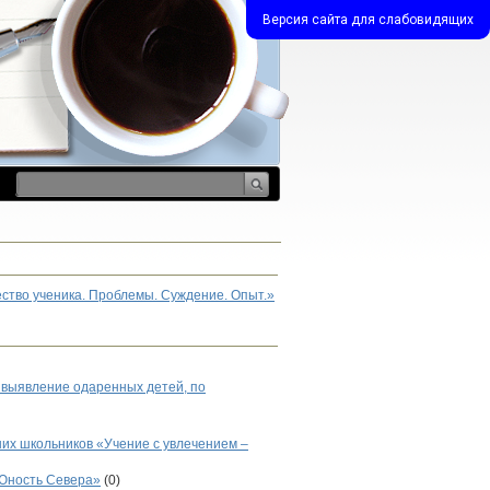
Версия сайта для слабовидящих
ество ученика. Проблемы. Суждение. Опыт.»
 выявление одаренных детей, по
их школьников «Учение с увлечением –
«Юность Севера»
(0)