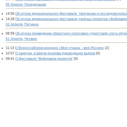
05 Апреля, Понедельник
14:56
Об итогах муниципального Фестиваля творческих и исследовательс
14:28
Об итогах муниципального фестиваля учебных проектов «Фейервер
02 Апреля, Пятница
08:58
Об итогах проведения областного спортивно-туристский слета обу
01 Апреля, Четверг
11:13
О Всероссийском конкурсе «Моя страна – моя Россия»
(2)
10:57
О занятии в Школе резерва руководящих кадров
(0)
09:41
О фестивале "Фейерверк проектов"
(0)