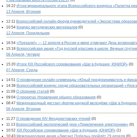
«Театральная юность России-2021»
(0)
16:22
Итоги муниципального этапа Всероссийского конкурса «Палитра ре
13 Апреля, Вторник
12:11
Всероссийский онлайн-форум руководителей «Экосистема образов
10:54
Конкурс методических материалов
(0)
12 Апреля, Понедельник
16:54
«Поехали!» — 12 апреля в России и мире отмечают День космонавт
15:18
Всероссийская акция «Год русской классики в школе. Вечные спутник
08 Апреля, Четверг
15:20
Итоги XIX Российского соревнования «Шаг в будущее, ЮНИОР»
(0)
07 Апреля, Среда
14:51
О проведении онлайн-олимпиады «Юный предприниматель и финан
14:38
Всероссийский конкурс среди образовательных организаций «Урок
11:09
О сборнике статей
(0)
09:04
О проектах Управления общего образования
(0)
08:47
Международный дистант-форум научной молодёжи «Шаг в будущее
06 Апреля, Вторник
11:27
О проведении XIV Феодоритовских чтений
(0)
11:13
Всероссийский экологический урок «Приключения электроники»
(0)
10:52
XIX Российское соревнование «Шаг в будущее, ЮНИОР»
(1)
10:43
Международная акция «Диктант Победы» пройдёт 29 апреля
(0)