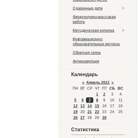
Одаренные дети
Физкультурно-массовая
работа
Методическая копилка
Информационно-
образовательные ресурсы
Обратная связь
Антикоррупция
Календарь
«
Апрель 2021
»
ПН
ВТ
СР
ЧТ
ПТ
СБ
ВС
1
2
3
4
5
6
7
8
9
10
11
12
13
14
15
16
17
18
19
20
21
22
23
24
25
26
27
28
29
30
Статистика