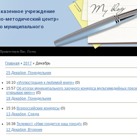
 казенное учреждение
о-методический центр»
о муниципального
Приветствую Вас
,
Гость
Главная
»
2017
»
Декабрь
25 Декабря, Понедельник
16:10
«Иллюстрация к любимой книге»
(0)
15:57
Об итогах муниципального заочного конкурса мультимедийных през
открываю мир»»
(0)
18 Декабря, Понедельник
15:16
Всероссийские конкурсы
(0)
13 Декабря, Среда
16:38
Телемост «Ими гордится наш город!»
(0)
12 Декабря, Вторник