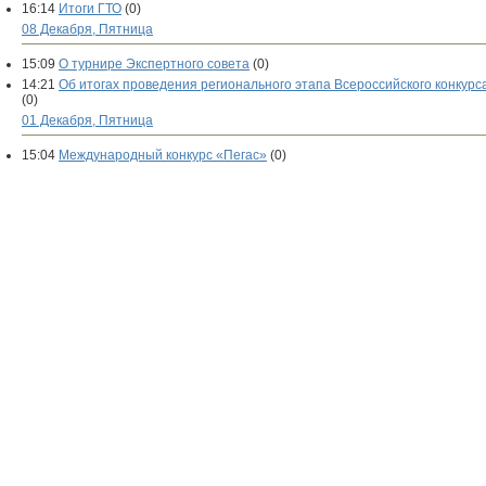
16:14
Итоги ГТО
(0)
08 Декабря, Пятница
15:09
О турнире Экспертного совета
(0)
14:21
Об итогах проведения регионального этапа Всероссийского конку
(0)
01 Декабря, Пятница
15:04
Международный конкурс «Пегас»
(0)