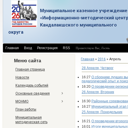
Муниципальное казенное учреждение
«Информационно-методический цент
Кандалакшского муниципального
округа
Главная
Вход
Регистрация
RSS
Приветствую Вас
,
Гость
Главная
»
2016
»
Апрель
Меню сайта
28 Апреля, Четверг
Главная страница
16:27
О сборнике лучших вы
Новости
педагогический опыт и поис
Календарь событий
16:20
О проведении региона
26 Апреля, Вторник
Основные сведения
16:30
Районные соревнован
МОНМО
16:27
Муниципальный этап 
План работы
25 Апреля, Понедельник
Муниципальная
16:21
О проведении второго
методическая сеть
16:01
Итоги муниципальных