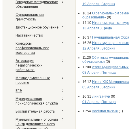
Городские методические
19 Апреля, Вторник
объединения
16:24
О региональном семи
Функциональная
образования»
(0)
грамотность
14:10
Итоги смотра - конкур
Дистанционное обучение
13 Апреля, Среда
Наставничество
16:37
I муниципальная Обр
16:26
Итоги муниципальных
Конкурсы
профессионального
12 Апреля, Вторник
мастерства
11:20
Об итогах муниципаль
Аттестация
обучающихся
(0)
педагогических
11:00
Итоги муниципальных 
работников
08 Апреля, Пятница
Межведомственные
16:12
Итоги XIX Межрегиона
проекты
05 Апреля, Вторник
ЕГЭ
16:31
Лингва-тур
(0)
Муниципальная
01 Апреля, Пятница
психологическая служба
11:54
Весёлая лыжня
(1)
Воспитательная работа
Муниципальный опорный
центр дополнительного
образования детей