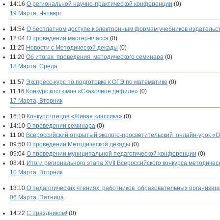
14:16
О региональной научно-практической конференции
(0)
19 Марта, Четверг
14:54
О бесплатном доступе к электронным формам учебников издател
12:04
О проведении мастер-класса
(0)
11:25
Новости с Методической декады
(0)
11:20
Об итогах проведения методического семинара
(0)
18 Марта, Среда
11:57
Экспресс-курс по подготовке к ОГЭ по математике
(0)
11:16
Конкурс костюмов «Сказочное дефиле»
(0)
17 Марта, Вторник
16:10
Конкурс чтецов «Живая классика»
(0)
14:10
О проведении семинара
(0)
11:00
Всероссийский открытый эколого-просветительский онлайн-урок «О
09:50
О проведении Методической декады
(0)
09:04
О проведении муниципальной педагогической конференции
(0)
08:41
Итоги регионального этапа XVII Всероссийского конкурса методиче
10 Марта, Вторник
13:10
О педагогических чтениях работников образовательных организа
06 Марта, Пятница
14:22
С праздником!
(0)