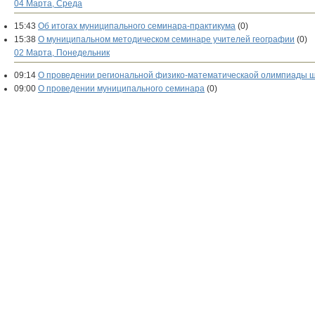
04 Марта, Среда
15:43
Об итогах муниципального семинара-практикума
(0)
15:38
О муниципальном методическом семинаре учителей географии
(0)
02 Марта, Понедельник
09:14
О проведении региональной физико-математическаой олимпиады ш
09:00
О проведении муниципального семинара
(0)