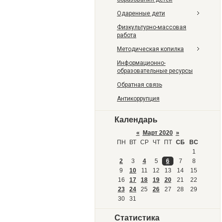
Одаренные дети
Физкультурно-массовая
работа
Методическая копилка
Информационно-
образовательные ресурсы
Обратная связь
Антикоррупция
Календарь
«
Март 2020
»
ПН
ВТ
СР
ЧТ
ПТ
СБ
ВС
1
2
3
4
5
6
7
8
9
10
11
12
13
14
15
16
17
18
19
20
21
22
23
24
25
26
27
28
29
30
31
Статистика