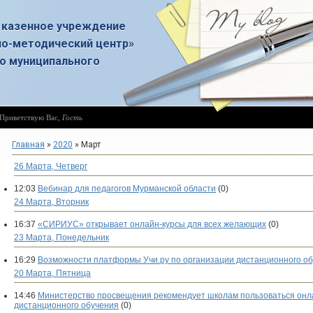
 казенное учреждение
о-методический центр»
о муниципального
Приветствую Вас
,
Гость
Главная
»
2020
»
Март
26 Марта, Четверг
12:03
Вебинар для педагогов Мурманской области
(0)
24 Марта, Вторник
16:37
«СИРИУС» открывает онлайн-курсы для всех желающих
(0)
23 Марта, Понедельник
16:29
Возможности платформы Учи.ру по организации дистанционного о
20 Марта, Пятница
14:46
Министерство просвещения рекомендует школам пользоваться онл
дистанционного обучения
(0)