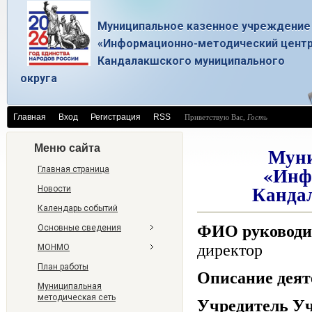
Муниципальное казенное учреждение
«Информационно-методический цент
Кандалакшского муниципального
округа
Главная
Вход
Регистрация
RSS
Приветствую Вас
,
Гость
Меню сайта
Муни
«Инф
Главная страница
Канда
Новости
Календарь событий
ФИО руководит
Основные сведения
директор
МОНМО
План работы
Описание дея
Муниципальная
методическая сеть
Учредитель У