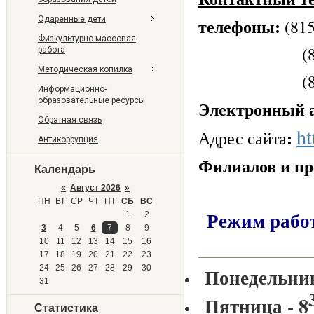
Одаренные дети
телефоны:
(815
Физкультурно-массовая
(81533) 9
работа
Методическая копилка
(81533) 31
Информационно-
образовательные ресурсы
Электронный а
Обратная связь
ht
:
Адрес сайта
Антикоррупция
Филиалов и пр
Календарь
«
Август 2026
»
ПН
ВТ
СР
ЧТ
ПТ
СБ
ВС
Режим рабо
1
2
3
4
5
6
7
8
9
10
11
12
13
14
15
16
17
18
19
20
21
22
23
24
25
26
27
28
29
30
Понедельник
31
8
Пятница
-
Статистика