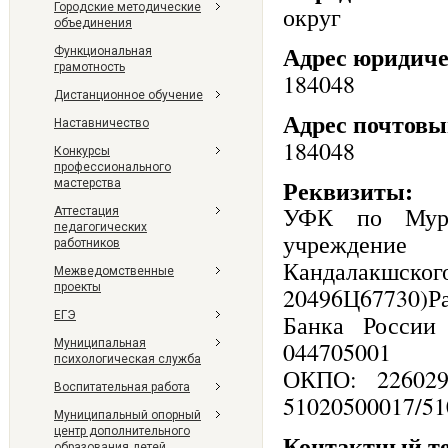
Городские методические
округ
объединения
Адрес юридич
Функциональная
грамотность
184048
Дистанционное обучение
Адрес почтов
Наставничество
184048
Конкурсы
профессионального
Реквизиты:
мастерства
УФК по Мурм
Аттестация
педагогических
учреждение
работников
Кандалакшск
Межведомственные
проекты
20496Ц67730)
ЕГЭ
Банка России
Муниципальная
044705001
психологическая служба
ОКПО: 22602
Воспитательная работа
51020500017/51
Муниципальный опорный
центр дополнительного
Контактный 
образования детей