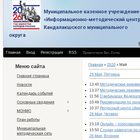
Муниципальное казенное учреждение
«Информационно-методический цент
Кандалакшского муниципального
округа
Главная
Вход
Регистрация
RSS
Приветствую Вас
,
Гость
Главная
»
2020
»
Май
Меню сайта
29 Мая, Пятница
Главная страница
13:40
Методические рекоме
Новости
13:37
Методические рекоме
Календарь событий
11:58
О вебинарах Федераль
Основные сведения
10:48
Рекомендации по орга
10:37
Ресурсный центр сфе
МОНМО
28 Мая, Четверг
План работы
23:18
Онлайн – голосование 
Муниципальная
15:50
Создан навигатор по 
методическая сеть
26 Мая, Вторник