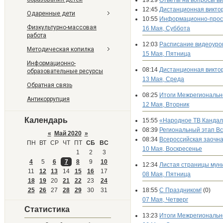
19:29
Ответы на вопросы в
12:45
Дистанционная викто
Одаренные дети
10:55
Информационно-просв
Физкультурно-массовая
16 Мая, Суббота
работа
12:03
Расписание видеоурок
Методическая копилка
15 Мая, Пятница
Информационно-
08:14
Дистанционная викто
образовательные ресурсы
13 Мая, Среда
Обратная связь
08:25
Итоги Межрегионально
Антикоррупция
12 Мая, Вторник
Календарь
15:55
«Народное ТВ Кандал
08:39
Региональный этап В
«
Май 2020
»
08:34
Всероссийская заочна
ПН
ВТ
СР
ЧТ
ПТ
СБ
ВС
10 Мая, Воскресенье
1
2
3
4
5
6
7
8
9
10
12:34
Листая страницы мун
11
12
13
14
15
16
17
08 Мая, Пятница
18
19
20
21
22
23
24
25
26
27
28
29
30
31
18:55
С Праздником!
(0)
07 Мая, Четверг
Статистика
13:23
Итоги Межрегионально