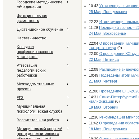
Городские методические
10:43
Уточнено расписание
объединения
25 Мая, Понедельник
Функциональная
грамотность
22:22
Итоги муниципальных
11:29
Последний звонок – 2
Дистанционное обучение
24 Мая, Воскресенье
Наставничество
22:04
О проведении муници
Конкурсы
- старт в науку»
(0)
профессионального
22:00
О проведении XXI му
мастерства
22 Мая, Пятница
Аттестация
12:09
Расписание видеоурок
педагогических
работников
10:49
Подведены итоги мун
21 Мая, Четверг
Межведомственные
проекты
21:08
Проведение ЕГЭ-2020
14:31
Санкт-Петербургский
ЕГЭ
квалификации
(0)
Муниципальная
19 Мая, Вторник
психологическая служба
12:36
Рекомендации Минпр
Воспитательная работа
11:42
О проведении областн
Муниципальный опорный
18 Мая, Понедельник
центр дополнительного
образования детей