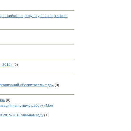
российского физкультурно-спортивного
– 2015»
(0)
рганизаций «Воспитатель года»
(0)
ка»
(0)
низаций на лучшую работу «Моя
в 2015-2016 учебном году
(1)