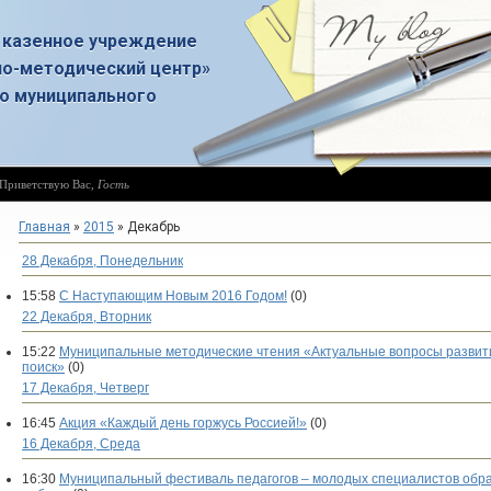
 казенное учреждение
о-методический центр»
о муниципального
Приветствую Вас
,
Гость
Главная
»
2015
»
Декабрь
28 Декабря, Понедельник
15:58
С Наступающим Новым 2016 Годом!
(0)
22 Декабря, Вторник
15:22
Муниципальные методические чтения «Актуальные вопросы развити
поиск»
(0)
17 Декабря, Четверг
16:45
Акция «Каждый день горжусь Россией!»
(0)
16 Декабря, Среда
16:30
Муниципальный фестиваль педагогов – молодых специалистов обр