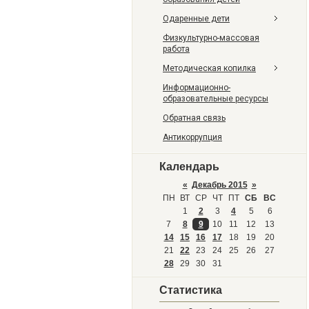
Одаренные дети
Физкультурно-массовая
работа
Методическая копилка
Информационно-
образовательные ресурсы
Обратная связь
Антикоррупция
Календарь
«
Декабрь 2015
»
ПН
ВТ
СР
ЧТ
ПТ
СБ
ВС
1
2
3
4
5
6
7
8
9
10
11
12
13
14
15
16
17
18
19
20
21
22
23
24
25
26
27
28
29
30
31
Статистика