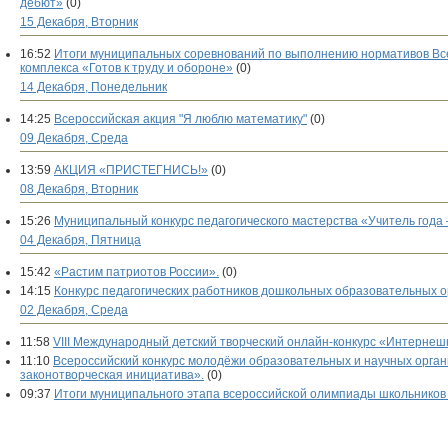
дебют»
(0)
15 Декабря, Вторник
16:52
Итоги муниципальных соревнований по выполнению нормативов Все
комплекса «Готов к труду и обороне»
(0)
14 Декабря, Понедельник
14:25
Всероссийская акция "Я люблю математику"
(0)
09 Декабря, Среда
13:59
АКЦИЯ «ПРИСТЕГНИСЬ!»
(0)
08 Декабря, Вторник
15:26
Муниципальный конкурс педагогического мастерства «Учитель года 
04 Декабря, Пятница
15:42
«Растим патриотов России».
(0)
14:15
Конкурс педагогических работников дошкольных образовательных о
02 Декабря, Среда
11:58
VIII Международный детский творческий онлайн-конкурс «Интернеш
11:10
Всероссийский конкурс молодёжи образовательных и научных орга
законотворческая инициатива».
(0)
09:37
Итоги муниципального этапа всероссийской олимпиады школьников 