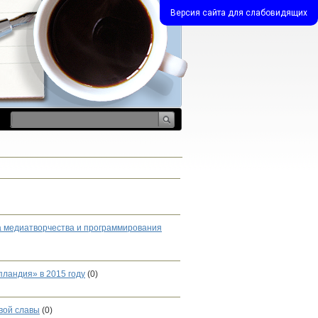
Версия сайта для слабовидящих
са медиатворчества и программирования
андия» в 2015 году
(0)
вой славы
(0)