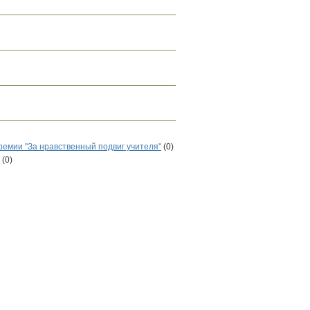
ремии "За нравственный подвиг учителя"
(0)
(0)