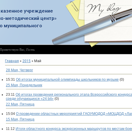
 казенное учреждение
о-методический центр»
о муниципального
Приветствую Вас
,
Гость
Главная
»
2015
»
Май
28 Мая, Четверг
15:31
Об итогах муниципальной олимпиады школьников по музыке
(0)
25 Мая, Понедельник
23:11
Об итогах проведения регионального этапа Всероссийского конкур
среди обучающихся «24 bit»
(0)
22 Мая, Пятница
15:04
О проведении областных мероприятий ГАОУМОДОД «МОЦДОД «Лапл
15 Мая, Пятница
11:12
Итоги областного конкурса экскурсионных маршрутов по местам бое