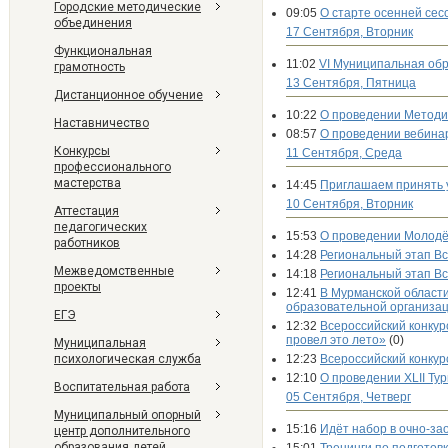
Городские методические
09:05
О старте осенней сес
объединения
17 Сентября, Вторник
Функциональная
11:02
VI Муниципальная обр
грамотность
13 Сентября, Пятница
Дистанционное обучение
10:22
О проведении Методи
Наставничество
08:57
О проведении вебина
Конкурсы
11 Сентября, Среда
профессионального
мастерства
14:45
Приглашаем принять у
10 Сентября, Вторник
Аттестация
педагогических
15:53
О проведении Молодёж
работников
14:28
Региональный этап Вс
Межведомственные
14:18
Региональный этап Вс
проекты
12:41
В Мурманской области
образовательной организа
ЕГЭ
12:32
Всероссийский конкур
провел это лето»
(0)
Муниципальная
психологическая служба
12:23
Всероссийский конкур
12:10
О проведении XLII Ту
Воспитательная работа
05 Сентября, Четверг
Муниципальный опорный
15:16
Идёт набор в очно-за
центр дополнительного
образования детей