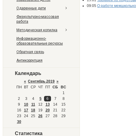
15:01
Тренинги по подготов
09:05
О работе межшкольно
Одаренные дети
Физкультурно-массовая
работа
Методическая копилка
Информационно-
образовательные ресурсы
Обратная связь
Антикоррупция
Календарь
«
Сентябрь 2019
»
ПН
ВТ
СР
ЧТ
ПТ
СБ
ВС
1
2
3
4
5
6
7
8
9
10
11
12
13
14
15
16
17
18
19
20
21
22
23
24
25
26
27
28
29
30
Статистика