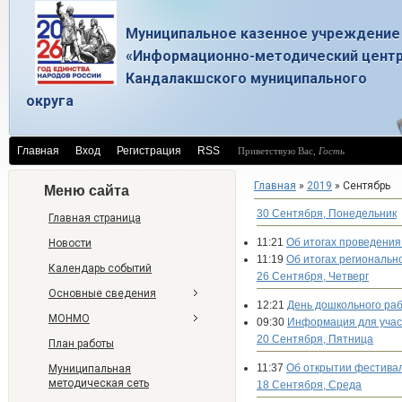
Муниципальное казенное учреждение
«Информационно-методический цент
Кандалакшского муниципального
округа
Главная
Вход
Регистрация
RSS
Приветствую Вас
,
Гость
Главная
»
2019
»
Сентябрь
Меню сайта
30 Сентября, Понедельник
Главная страница
11:21
Об итогах проведения
Новости
11:19
Об итогах региональн
Календарь событий
26 Сентября, Четверг
Основные сведения
12:21
День дошкольного раб
МОНМО
09:30
Информация для учас
20 Сентября, Пятница
План работы
11:37
Об открытии фестиваля
Муниципальная
методическая сеть
18 Сентября, Среда