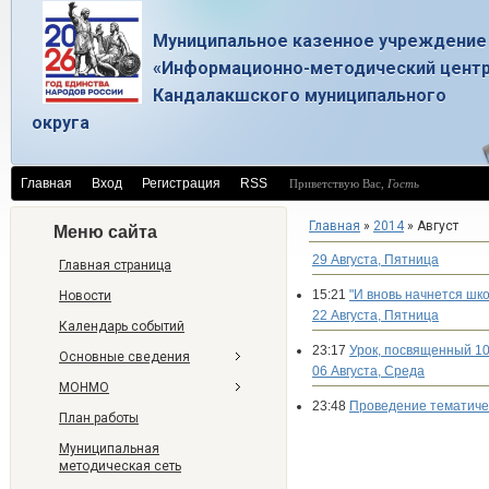
Муниципальное казенное учреждение
«Информационно-методический цент
Кандалакшского муниципального
округа
Главная
Вход
Регистрация
RSS
Приветствую Вас
,
Гость
Главная
»
2014
»
Август
Меню сайта
29 Августа, Пятница
Главная страница
15:21
"И вновь начнется шко
Новости
22 Августа, Пятница
Календарь событий
23:17
Урок, посвященный 10
Основные сведения
06 Августа, Среда
МОНМО
23:48
Проведение тематичес
План работы
Муниципальная
методическая сеть