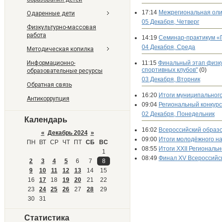
17:14
Межрегиональная оли
Одаренные дети
05 Декабря, Четверг
Физкультурно-массовая
работа
14:19
Семинар-практикум «П
04 Декабря, Среда
Методическая копилка
Информационно-
11:15
Финальный этап физку
спортивных клубов"
(0)
образовательные ресурсы
03 Декабря, Вторник
Обратная связь
16:20
Итоги муниципального
Антикоррупция
09:04
Региональный конкурс
02 Декабря, Понедельник
Календарь
16:02
Всероссийский образ
«
Декабрь 2024
»
09:00
Итоги молодёжного на
ПН
ВТ
СР
ЧТ
ПТ
СБ
ВС
08:55
Итоги XXII Регионал
1
08:49
Финал XV Всероссийск
2
3
4
5
6
7
8
9
10
11
12
13
14
15
16
17
18
19
20
21
22
23
24
25
26
27
28
29
30
31
Статистика