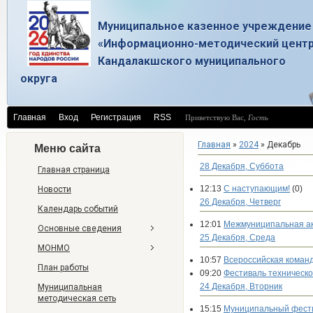
Муниципальное казенное учреждение
«Информационно-методический цент
Кандалакшского муниципального
округа
Главная
Вход
Регистрация
RSS
Приветствую Вас
,
Гость
Главная
»
2024
»
Декабрь
Меню сайта
28 Декабря, Суббота
Главная страница
12:13
С наступающим!
(0)
Новости
26 Декабря, Четверг
Календарь событий
12:01
Межмуниципальная ак
Основные сведения
25 Декабря, Среда
МОНМО
10:57
Всероссийская коман
План работы
09:20
Фестиваль техническ
24 Декабря, Вторник
Муниципальная
методическая сеть
15:15
Муниципальный фестив