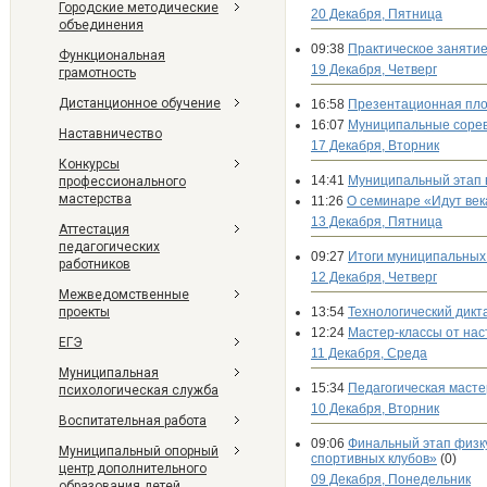
Городские методические
20 Декабря, Пятница
объединения
09:38
Практическое занятие
Функциональная
19 Декабря, Четверг
грамотность
Дистанционное обучение
16:58
Презентационная пл
16:07
Муниципальные соре
Наставничество
17 Декабря, Вторник
Конкурсы
14:41
Муниципальный этап 
профессионального
мастерства
11:26
О семинаре «Идут век
13 Декабря, Пятница
Аттестация
педагогических
09:27
Итоги муниципальных 
работников
12 Декабря, Четверг
Межведомственные
проекты
13:54
Технологический дикт
12:24
Мастер-классы от нас
ЕГЭ
11 Декабря, Среда
Муниципальная
15:34
​​​​​​​Педагогическая м
психологическая служба
10 Декабря, Вторник
Воспитательная работа
09:06
Финальный этап физк
Муниципальный опорный
спортивных клубов»
(0)
центр дополнительного
09 Декабря, Понедельник
образования детей