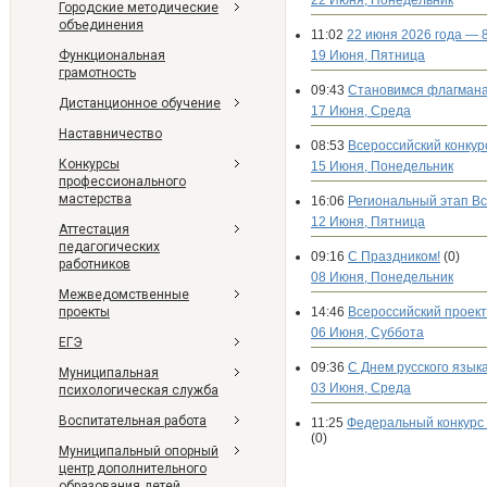
22 Июня, Понедельник
Городские методические
объединения
11:02
22 июня 2026 года — 
Функциональная
19 Июня, Пятница
грамотность
09:43
Становимся флагмана
Дистанционное обучение
17 Июня, Среда
Наставничество
08:53
Всероссийский конку
Конкурсы
15 Июня, Понедельник
профессионального
мастерства
16:06
Региональный этап Вс
12 Июня, Пятница
Аттестация
педагогических
09:16
С Праздником!
(0)
работников
08 Июня, Понедельник
Межведомственные
проекты
14:46
Всероссийский проект
06 Июня, Суббота
ЕГЭ
09:36
С Днем русского языка
Муниципальная
03 Июня, Среда
психологическая служба
Воспитательная работа
11:25
Федеральный конкурс 
(0)
Муниципальный опорный
центр дополнительного
образования детей