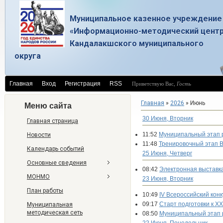
Муниципальное казенное учреждение
«Информационно-методический цент
Кандалакшского муниципального
округа
Главная
Вход
Регистрация
RSS
Приветствую Вас
,
Гость
Главная
»
2026
»
Июнь
Меню сайта
30 Июня, Вторник
Главная страница
11:52
Муниципальный этап р
Новости
11:48
Тренировочный этап В
Календарь событий
25 Июня, Четверг
Основные сведения
08:42
Электронная выставка
МОНМО
23 Июня, Вторник
План работы
10:49
IV Всероссийский кон
09:17
Старт подготовки к X
Муниципальная
методическая сеть
08:50
Муниципальный этап 