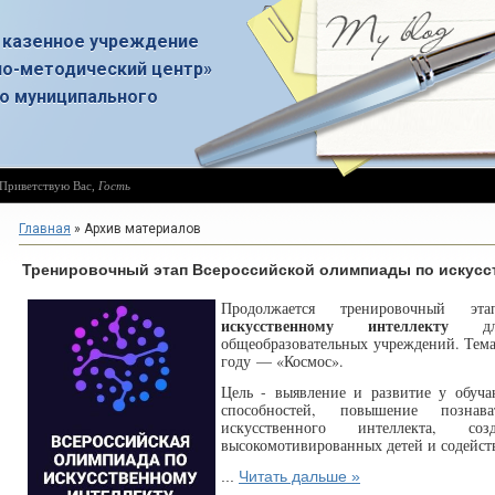
 казенное учреждение
о-методический центр»
о муниципального
Приветствую Вас
,
Гость
Главная
»
Архив материалов
Тренировочный этап Всероссийской олимпиады по искусс
Продолжается тренировочный э
искусственному интеллекту
д
общеобразовательных учреждений. Тема
году — «Космос».
Цель - выявление и развитие у обуча
способностей, повышение познав
искусственного интеллекта, с
высокомотивированных детей и содейст
...
Читать дальше »