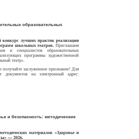
нительных образовательных
й конкурс лучших практик реализации
ограмм школьных театров.
Приглашаем
ков и специалистов образовательных
еализующих программы художественной
ьный театр».
и получайте заслуженное признание! Для
ет документов на электронный адрес:
ье и безопасность: методические
методических материалов «Здоровье и
сы» — 2026.