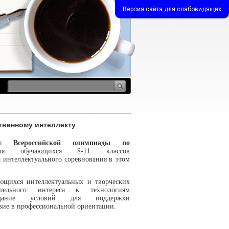
Версия сайта для слабовидящих
твенному интеллекту
Всероссийской олимпиады по
тап
ля обучающихся 8-11 классов
 интеллектуального соревнования в этом
ющихся интеллектуальных и творческих
ательного интереса к технологиям
оздание условий для поддержки
вие в профессиональной ориентации.