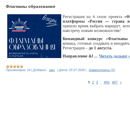
Флагманы образования
«Ф
Регистрация на 6 сезон проекта
платформы «Россия — страна во
пришло время выбрать маршрут, кот
навстречу новым возможностям!
Командный конкурс «Флагманы
команд, готовых создавать и внедрят
до 1 августа.
Регистрация –
Направление &l
...
Читать дальше 
Просмотров:
16
|
Добавил:
имц
|
Дата:
25.07.2026
|
Комментарии (0)
1
2
3
...
496
497
»