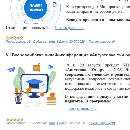
Конкурс проводит Минпросвещения 
защиты прав и интересов детей.
Конкурс проводится в два заочны
I этап
— региональный.
...
Читать дальше »
Просмотров:
19
|
Добавил:
имц
|
Дата:
30.07.2026
|
Комментарии (0)
VII Всероссийская онлайн-конференция «Августовка Учи.р
VII
19 и 20 августа пройдет
«Августовка Учи.ру — 2026. Эп
современным ученикам и родите
актуальным вопросам современн
использованию искусственного 
поддержке педагогов и созданию ко
В конференции примут участие 
педагогов. В программе:
...
Читать дальше »
Просмотров:
19
|
Добавил:
имц
|
Дата:
27.07.2026
|
Комментарии (0)