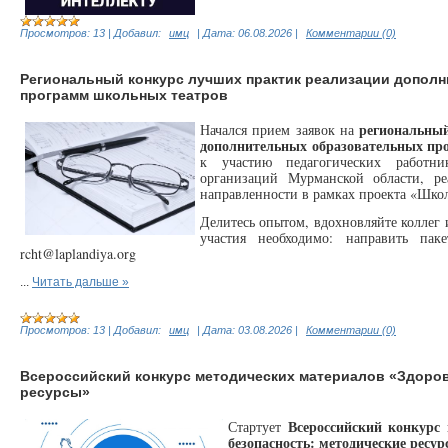
Просмотров:
13
|
Добавил:
имц
|
Дата:
06.08.2026
|
Комментарии (0)
Региональный конкурс лучших практик реализации допол
программ школьных театров
региональны
Начался прием заявок на
дополнительных образовательных пр
к участию педагогических работни
организаций Мурманской области, р
направленности в рамках проекта «Школ
Делитесь опытом, вдохновляйте коллег 
участия необходимо:
направить пак
rcht@laplandiya.org
...
Читать дальше »
Просмотров:
13
|
Добавил:
имц
|
Дата:
03.08.2026
|
Комментарии (0)
Всероссийский конкурс методических материалов «Здоров
ресурсы»
Всероссийский конкурс 
Стартует
безопасность: методические ресур