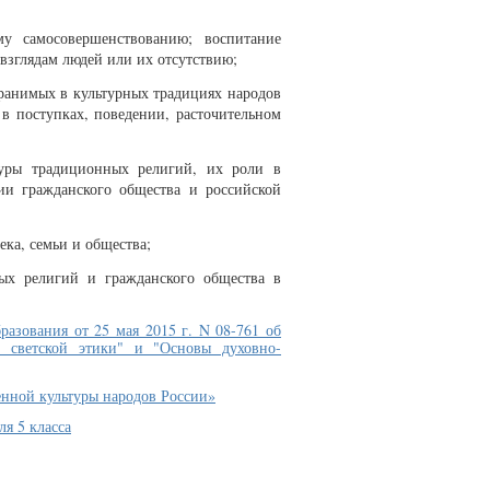
му самосовершенствованию; воспитание
взглядам людей или их отсутствию;
хранимых в культурных традициях народов
 в поступках, поведении, расточительном
туры традиционных религий, их роли в
ии гражданского общества и российской
ека, семьи и общества;
ых религий и гражданского общества в
азования от 25 мая 2015 г. N 08-761 об
и светской этики" и "Основы духовно-
нной культуры народов России»
я 5 класса