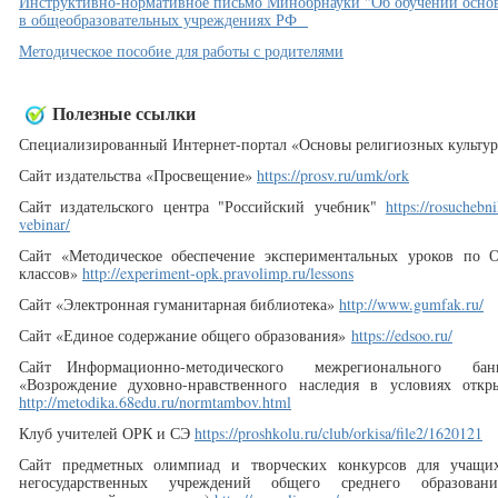
Инструктивно-нормативное письмо Минобрнауки "Об обучении основа
в общеобразовательных учреждениях РФ
Методическое пособие для работы с родителями
Полезные ссылки
Специализированный Интернет-портал «Основы религиозных культур
Сайт издательства «Просвещение»
https://prosv.ru/umk/ork
Сайт издательского центра "Российский учебник"
https://rosuchebn
vebinar/
Сайт «Методическое обеспечение экспериментальных уроков по О
классов»
http://experiment-opk.pravolimp.ru/lessons
Сайт «Электронная гуманитарная библиотека»
http://www.gumfak.ru/
Сайт «Единое содержание общего образования»
https://edsoo.ru/
Сайт Информационно-методического межрегионального банка
«Возрождение духовно-нравственного наследия в условиях откры
http://metodika.68edu.ru/normtambov.html
Клуб учителей ОРК и СЭ
https://proshkolu.ru/club/orkisa/file2/1620121
Сайт предметных олимпиад и творческих конкурсов для учащих
негосударственных учреждений общего среднего образовани