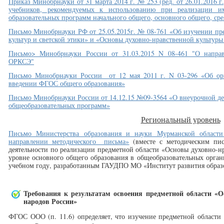
Приказ Минобрнауки от 31 марта 2014 г. № 253 (ред. от 26.01.2016 
учебников, рекомендуемых к использованию при реализации и
образовательных программ начального общего, основного общего, ср
Письмо Минобрнауки РФ от 25.05.2015г. № 08-761 «Об изучении пр
культур и светской этики» и «Основы духовно-нравственной культуры
Письмо> Минобрнауки России от 31.03.2015 N 08-461 "О направ
ОРКСЭ"
Письмо Минобрнауки России от 12 мая 2011 г. N 03-296 «Об орг
введении ФГОС общего образования»
Письмо Минобрнауки России от 14.12.15 №09-3564 «О внеурочной де
общеобразовательных программ»
Региональный уровень
Письмо Министерства образования и науки Мурманской област
направлении методического письма»
(вместе с методическим пи
деятельности по реализации предметной области «Основы духовно-н
уровне основного общего образования в общеобразовательных орган
учебном году, разработанным ГАУДПО МО «Институт развития образ
Требования к результатам освоения предметной области «
народов России»
ФГОС ООО (п. 11.6) определяет, что изучение предметной области