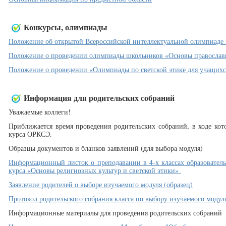
Конкурсы, олимпиады
Положение об открытой Всероссийской интеллектуальной олимпиаде
Положение о проведении олимпиады школьников «Основы православ
Положение о проведении «Олимпиады по светской этике для учащихся
Информация для родительских собраний
Уважаемые коллеги!
Приближается время проведения родительских собраний, в ходе кот
курса ОРКСЭ.
Образцы документов и бланков заявлений (для выбора модуля)
Информационный листок о преподавании в 4-х классах образовател
курса «Основы религиозных культур и светской этики»
Заявление родителей о выборе изучаемого модуля (образец)
Протокол родительского собрания класса по выбору изучаемого модуля
Информационные материалы для проведения родительских собраний