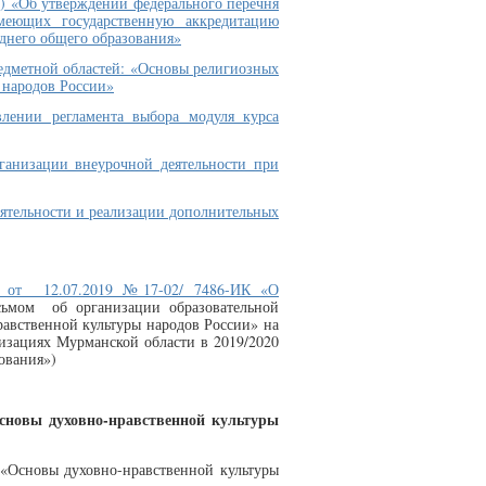
г.) «Об утверждении федерального перечня
меющих государственную аккредитацию
еднего общего образования»
едметной областей: «Основы религиозных
 народов России»
лении регламента выбора модуля курса
анизации внеурочной деятельности при
ятельности и реализации дополнительных
и от 12.07.2019 №17-02/ 7486-ИК «О
сьмом об организации образовательной
равственной культуры народов России» на
изациях Мурманской области в 2019/2020
ования»)
Основы духовно-нравственной культуры
 «Основы духовно-нравственной культуры