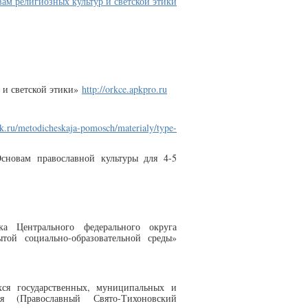
м религиозных культур и светской этики
 и светской этики»
http://orkce.apkpro.ru
ik.ru/metodicheskaja-pomosch/materialy/type-
сновам православной культуры для 4-5
 Центрального федерального округа
той социально-образовательной среды»
ся государственных, муниципальных и
я (Православный Свято-Тихоновский