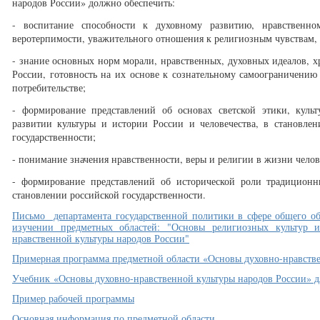
народов России» должно обеспечить:
- воспитание способности к духовному развитию, нравственно
веротерпимости, уважительного отношения к религиозным чувствам, 
- знание основных норм морали, нравственных, духовных идеалов, 
России, готовность на их основе к сознательному самоограничению
потребительстве;
- формирование представлений об основах светской этики, куль
развитии культуры и истории России и человечества, в становлен
государственности;
- понимание значения нравственности, веры и религии в жизни челов
- формирование представлений об исторической роли традиционн
становлении российской государственности.
Письмо департамента государственной политики в сфере общего обр
изучении предметных областей: "Основы религиозных культур 
нравственной культуры народов России"
Примерная программа предметной области «Основы духовно-нравстве
Учебник «Основы духовно-нравственной культуры народов России» дл
Пример рабочей программы
Основная информация по предметной области