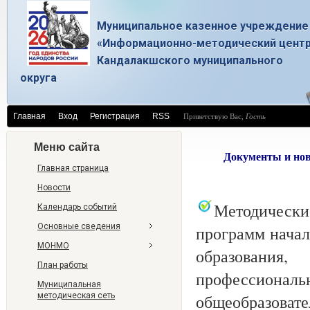
Муниципальное казенное учреждение
«Информационно-методический цент
Кандалакшского муниципального
округа
Главная
Вход
Регистрация
RSS
Приветствую Вас
,
Гость
Меню сайта
Документы и нов
Главная страница
Новости
Методически
Календарь событий
Основные сведения
программ начал
МОНМО
образования
План работы
профессиона
Муниципальная
методическая сеть
общеобразоват