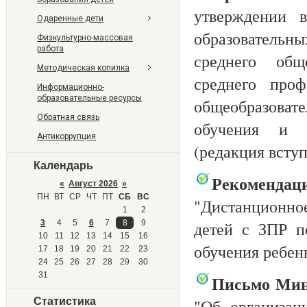
утверждении в
Одаренные дети
образовательны
Физкультурно-массовая
работа
среднего общ
Методическая копилка
среднего проф
Информационно-
образовательные ресурсы
общеобразоват
Обратная связь
обучения и д
Антикоррупция
(редакция вступ
Календарь
Рекомендац
«
Август 2026
»
ПН
ВТ
СР
ЧТ
ПТ
СБ
ВС
"Дистанционное
1
2
3
4
5
6
7
8
9
детей с ЗПР п
10
11
12
13
14
15
16
обучения ребе
17
18
19
20
21
22
23
24
25
26
27
28
29
30
31
Письмо Мин
Статистика
"Об организац