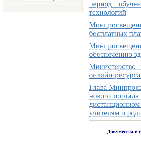
период обуче
технологий
Минпросвещения
бесплатных пла
Минпросвещен
обеспечению зд
Министерство 
онлайн-ресурса
Глава Минпросв
нового портала
дистанционно
учителям и род
Документы и н