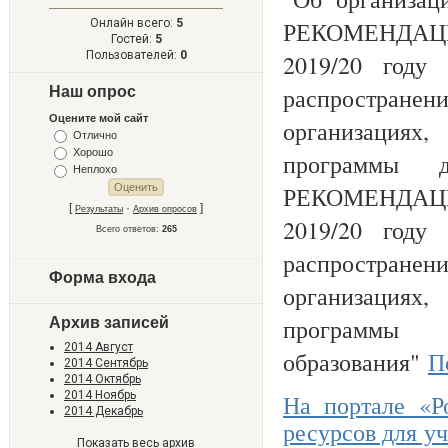
Онлайн всего:
5
РЕКОМЕНДАЦИИ 
Гостей:
5
Пользователей:
0
2019/20 году
распростран
Наш опрос
Оцените мой сайт
организация
Отлично
Хорошо
программы 
Неплохо
РЕКОМЕНДАЦИИ 
[
·
]
Результаты
Архив опросов
2019/20 году
Всего ответов:
265
распростран
Форма входа
организация
программ
Архив записей
2014 Август
образования"
П
2014 Сентябрь
2014 Октябрь
2014 Ноябрь
На портале «Р
2014 Декабрь
ресурсов для у
Показать весь архив