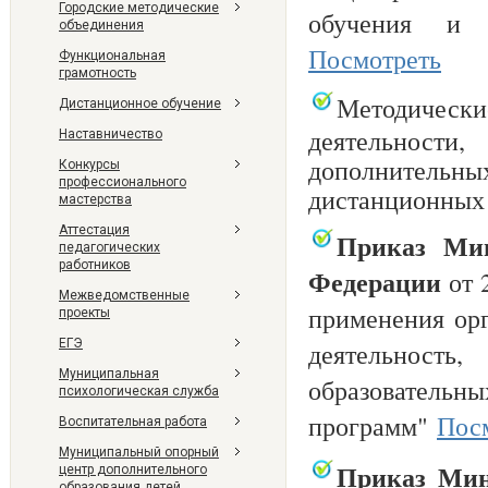
Городские методические
обучения и д
объединения
Посмотреть
Функциональная
грамотность
Методическ
Дистанционное обучение
деятельности
Наставничество
дополнительны
Конкурсы
профессионального
дистанционных
мастерства
Аттестация
Приказ Мин
педагогических
работников
Федерации
от 
Межведомственные
применения ор
проекты
ЕГЭ
деятельност
Муниципальная
образовательн
психологическая служба
программ"
Пос
Воспитательная работа
Муниципальный опорный
Приказ Мин
центр дополнительного
образования детей