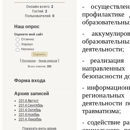
- осуществле
Онлайн всего:
2
Гостей:
2
профилактике 
Пользователей:
0
образовательны
Наш опрос
- аккумулиро
Оцените мой сайт
образователь
Отлично
Хорошо
деятельности;
Неплохо
- реализация 
[
·
]
Результаты
Архив опросов
направленных
Всего ответов:
265
безопасности д
Форма входа
- информацион
региональных
Архив записей
деятельности п
2014 Август
2014 Сентябрь
травматизма;
2014 Октябрь
2014 Ноябрь
2014 Декабрь
- содействие р
социального п
Показать весь архив