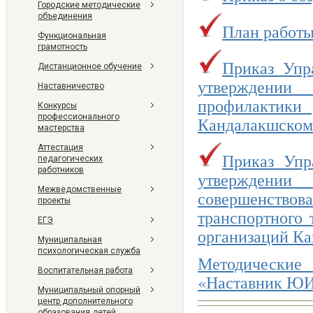
Городские методические
объединения
План работы
Функциональная
грамотность
Приказ Упр
Дистанционное обучение
утверждении
Наставничество
профилактики 
Конкурсы
профессионального
Кандалакшском
мастерства
Аттестация
Приказ Упр
педагогических
работников
утверждени
Межведомственные
совершенствов
проекты
транспортного 
ЕГЭ
организаций Ка
Муниципальная
психологическая служба
Методически
Воспитательная работа
«Наставник Ю
Муниципальный опорный
центр дополнительного
образования детей