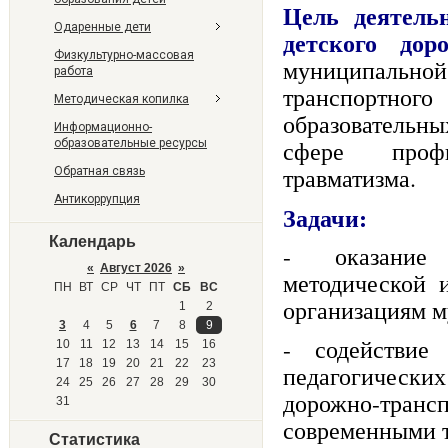
Цель деятель
Одаренные дети
детского дор
Физкультурно-массовая
муниципально
работа
транспортног
Методическая копилка
образовательн
Информационно-
сфере профи
образовательные ресурсы
травматизма.
Обратная связь
Антикоррупция
Задачи:
Календарь
- оказание э
«
Август 2026
»
методической 
ПН
ВТ
СР
ЧТ
ПТ
СБ
ВС
организациям м
1
2
3
4
5
6
7
8
9
- содействие
10
11
12
13
14
15
16
17
18
19
20
21
22
23
педагогических
24
25
26
27
28
29
30
дорожно-тра
31
современными 
Статистика