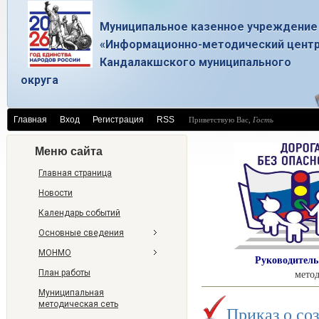
Муниципальное казенное учреждение
«Информационно-методический цент
Кандалакшского муниципального
округа
Главная
Вход
Регистрация
RSS
Приветствую Вас
,
Гость
Меню сайта
Главная страница
Новости
Календарь событий
Основные сведения
МОНМО
Руководитель
метод
План работы
Муниципальная
методическая сеть
Приказ о со