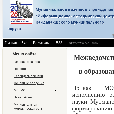
Муниципальное казенное учреждение
«Информационно-методический цент
Кандалакшского муниципального
округа
Главная
Вход
Регистрация
RSS
Приветствую Вас
,
Гость
Меню сайта
Межведомств
Главная страница
в образов
Новости
Календарь событий
Основные сведения
Приказ МОиН
МОНМО
исполнению р
План работы
науки Мурманс
Муниципальная
формированию
методическая сеть