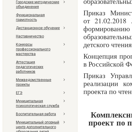
образовательны
Городские методические
объединения
Приказ Минист
Функциональная
от 21.02.201
грамотность
формированию 
Дистанционное обучение
образователь
Наставничество
детского чтени
Конкурсы
профессионального
Концепция про
мастерства
в Российской 
Аттестация
педагогических
работников
Приказ Управ
Межведомственные
реализации ко
проекты
проекта по чте
ЕГЭ
Муниципальная
психологическая служба
Комплексн
Воспитательная работа
проект по 
Муниципальный опорный
центр дополнительного
образования детей