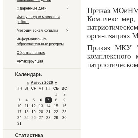
Приказ МОиНМО
Одаренные дети
Комплекс мер,
Физкультурно-массовая
работа
патриотическо
Методическая копилка
организациях М
Информационно-
образовательные ресурсы
Приказ МКУ 
Обратная связь
комплексного 
Антикоррупция
патриотическом
Календарь
«
Август 2026
»
ПН
ВТ
СР
ЧТ
ПТ
СБ
ВС
1
2
3
4
5
6
7
8
9
10
11
12
13
14
15
16
17
18
19
20
21
22
23
24
25
26
27
28
29
30
31
Статистика